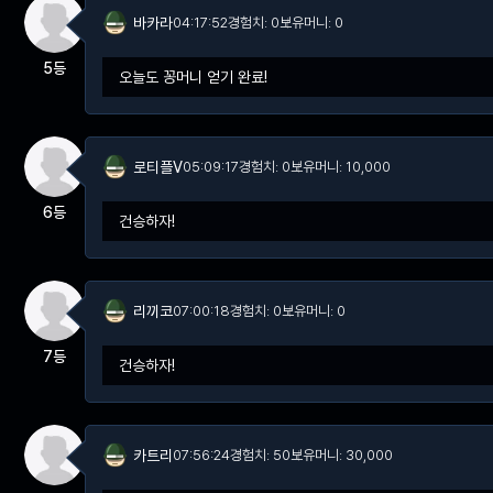
바카라
04:17:52
경험치: 0
보유머니: 0
5등
오늘도 꽁머니 얻기 완료!
로티플V
05:09:17
경험치: 0
보유머니: 10,000
6등
건승하자!
리끼코
07:00:18
경험치: 0
보유머니: 0
7등
건승하자!
카트리
07:56:24
경험치: 50
보유머니: 30,000