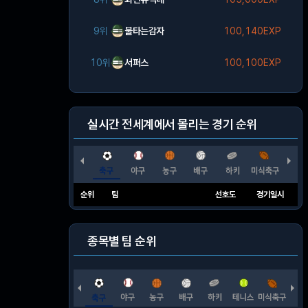
9위
불타는감자
100,140EXP
10위
서퍼스
100,100EXP
실시간 전세계에서 몰리는 경기 순위
순위
팀
선호도
경기일시
종목별 팀 순위