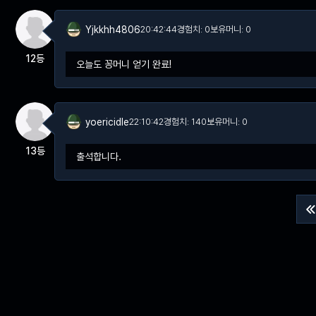
Yjkkhh4806
20:42:44
경험치: 0
보유머니: 0
12등
오늘도 꽁머니 얻기 완료!
yoericidle
22:10:42
경험치: 140
보유머니: 0
13등
출석합니다.
