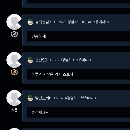
불타는감자
01:05:33
경험치: 100,140
보유머니: 0
건승하자!
젠장99
01:32:20
경험치: 0
보유머니: 0
하루의 시작은 역시 스포착
빨간도깨비
03:16:14
경험치: 0
보유머니: 0
4등
출석체크~