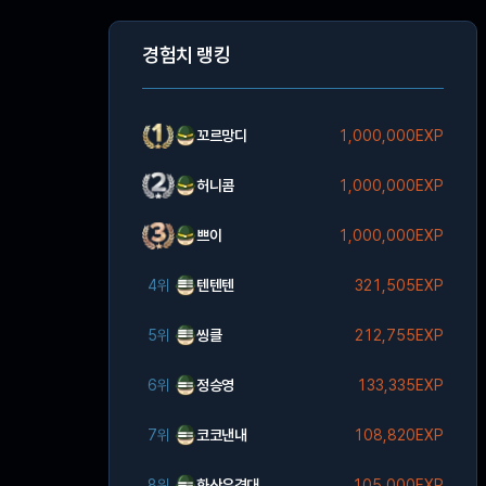
경험치 랭킹
꼬르망디
1,000,000EXP
허니콤
1,000,000EXP
쁘이
1,000,000EXP
4위
텐텐텐
321,505EXP
5위
씽클
212,755EXP
6위
정승영
133,335EXP
7위
코코낸내
108,820EXP
8위
화산유격대
105,000EXP