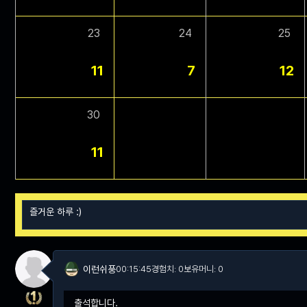
23
24
25
11
7
12
30
11
이런쉬풍
00:15:45
경험치: 0
보유머니: 0
출석합니다.