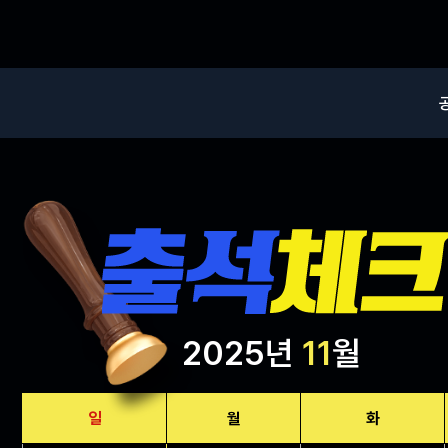
2025년
11
월
일
월
화