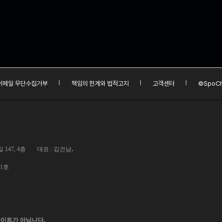
이메일 무단수집거부
책임의 한계와 법적고지
고객센터
©SpoCh
.
147, 4층
대표 : 김건남
01호
사이트가 아닙니다.