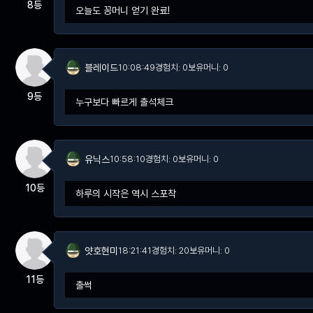
8등
오늘도 꽁머니 얻기 완료!
블레이드
10:08:49
경험치: 0
보유머니: 0
9등
누구보다 빠르게 출석체크
유닉스
10:58:10
경험치: 0
보유머니: 0
10등
하루의 시작은 역시 스포착
얏호현미
18:21:41
경험치: 20
보유머니: 0
11등
출썩