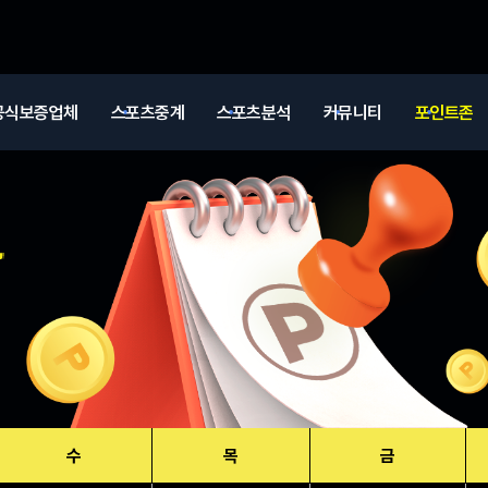
공식보증업체
스포츠중계
스포츠분석
커뮤니티
포인트존
수
목
금