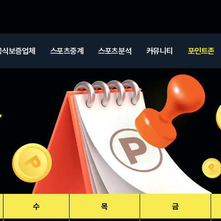
공식보증업체
스포츠중계
스포츠분석
커뮤니티
포인트존
수
목
금