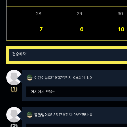
28
29
30
7
6
10
이런쉬풍
02:19:37
경험치: 0
보유머니: 0
어서어서 꾸욱~
짱똘뱅이
05:35:17
경험치: 0
보유머니: 0