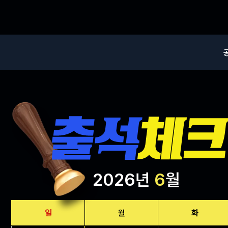
2026년
6
월
일
월
화