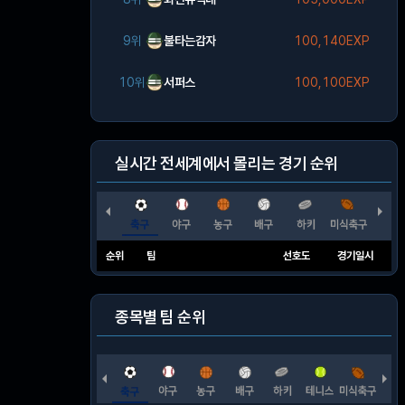
9위
불타는감자
100,140EXP
10위
서퍼스
100,100EXP
실시간 전세계에서 몰리는 경기 순위
순위
팀
선호도
경기일시
종목별 팀 순위