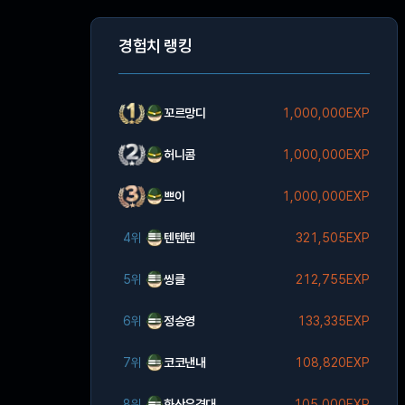
경험치 랭킹
꼬르망디
1,000,000EXP
허니콤
1,000,000EXP
쁘이
1,000,000EXP
4위
텐텐텐
321,505EXP
5위
씽클
212,755EXP
6위
정승영
133,335EXP
7위
코코낸내
108,820EXP
8위
화산유격대
105,000EXP