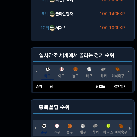
9위
불타는감자
100,140EXP
10위
서퍼스
100,100EXP
실시간 전세계에서 몰리는 경기 순위
순위
팀
선호도
경기일시
종목별 팀 순위