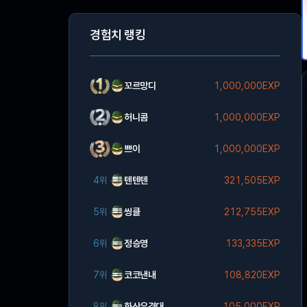
경험치 랭킹
꼬르망디
1,000,000EXP
허니콤
1,000,000EXP
쁘이
1,000,000EXP
4위
텐텐텐
321,505EXP
5위
씽클
212,755EXP
6위
정승영
133,335EXP
7위
코코낸내
108,820EXP
8위
화산유격대
105,000EXP