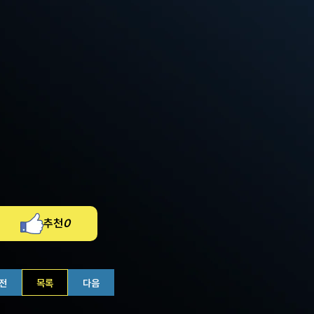
추천
0
전
목록
다음