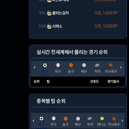
9위
불타는감자
100,140EXP
10위
서퍼스
100,100EXP
실시간 전세계에서 몰리는 경기 순위
순위
팀
선호도
경기일시
종목별 팀 순위