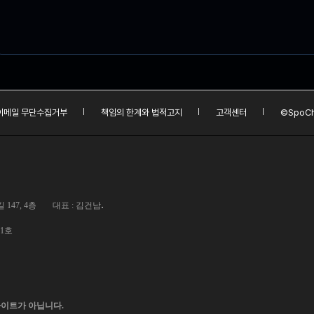
이메일 무단수집거부
책임의 한계와 법적고지
고객센터
©SpoCh
.
147, 4층
대표 : 김건남
01호
사이트가 아닙니다.