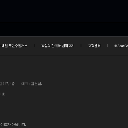
이메일 무단수집거부
책임의 한계와 법적고지
고객센터
©SpoCh
.
147, 4층
대표 : 김건남
01호
사이트가 아닙니다.