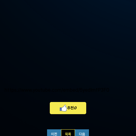
중
계,
실
시
간
해
외
스
포
츠
중
계
사
이
트
https://www.youtube.com/embed/6yedImfP3F0
추천
0
이전
목록
다음