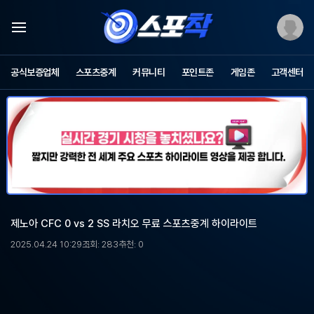
스
포
공식보증업체
스포츠중계
커뮤니티
포인트존
게임존
고객센터
츠
중
계
스
포
착
-
무
료
스
포
제노아 CFC 0 vs 2 SS 라치오 무료 스포츠중계 하이라이트
츠
중
2025.04.24 10:29
조회: 283
추천: 0
계,
해
외
축
구