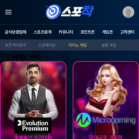
스
포
공식보증업체
스포츠중계
커뮤니티
포인트존
게임존
고객센터
츠
중
토큰 하이로우
스포레이싱
카지노 게임
슬롯 게임
계
스
카지노 게임
포
착
-
무
료
스
포
츠
중
계,
해
외
축
구