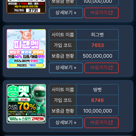
보증금 현황
100,000,000
중
계,
상세보기 +
바로가기
실
시
간
해
사이트 이름
피그벳
외
스
가입 코드
7653
포
츠
보증금 현황
500,000,000
중
계
상세보기 +
바로가기
사
이
트
사이트 이름
띵벳
가입 코드
6746
보증금 현황
100,000,000
상세보기 +
바로가기