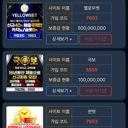
사이트 이름
옐로우벳
가입 코드
7653
보증금 현황
500,000,000
상세보기 +
바로가기
사이트 이름
국보
가입 코드
5555
보증금 현황
100,000,000
상세보기 +
바로가기
사이트 이름
썬뱃
가입 코드
7653