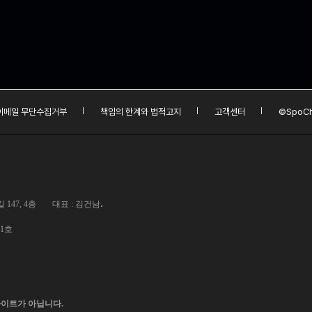
이메일 무단수집거부
책임의 한계와 법적고지
고객센터
©SpoCh
.
147, 4층
대표 : 김건남
01호
사이트가 아닙니다.