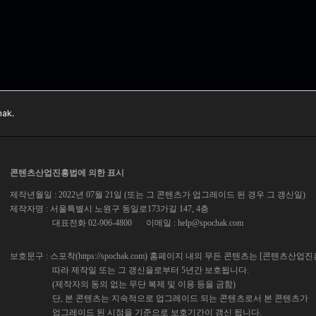
ak.
콘텐츠산업진흥법에 의한 표시
제작년월일 : 2022년 07월 21일 (또는 그 콘텐츠가 업그레이드 된 경우 그 갱신일)
제작자명 : 서울특별시 노원구 동일로173가길 147, 4층
대표전화 02-906-4800
이메일 :
help@spochak.com
보호문구 : 스포착(https://spochak.com) 홈페이지 내의 무든 콘텐츠는 [콘텐츠산업
따라 제작일 또는 그 갱신을로부터 5년간 보호됩니다.
(제작자의 동의 없는 무단 복제 및 이용 등을 금함)
단, 본 콘텐츠는 지속적으로 업그레이드 되는 콘텐츠로서 본 콘텐츠가
업그레이드 된 시점을 기준으로 보호기간이 갱신 됩니다.