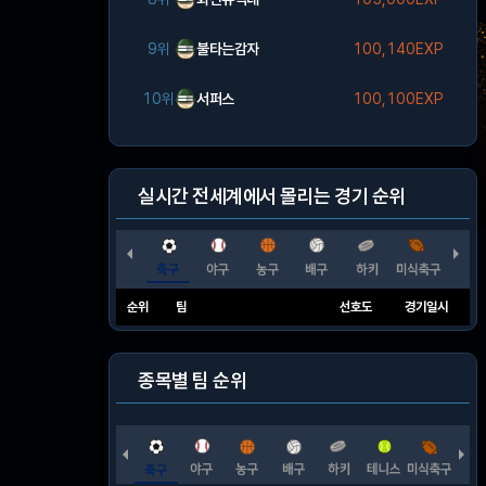
9위
불타는감자
100,140EXP
10위
서퍼스
100,100EXP
실시간 전세계에서 몰리는 경기 순위
순위
팀
선호도
경기일시
종목별 팀 순위