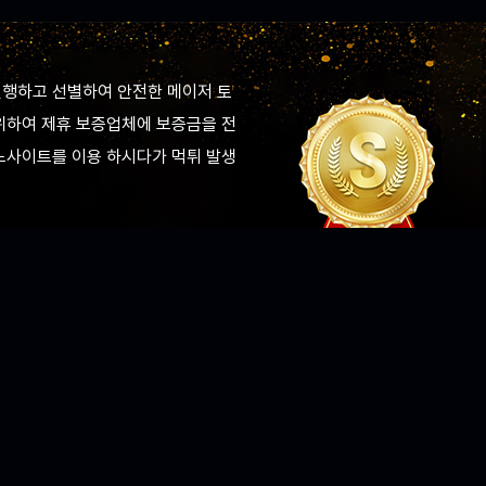
진행하고 선별하여 안전한 메이저 토
위하여 제휴 보증업체에 보증금을 전
노사이트를 이용 하시다가 먹튀 발생