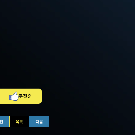
추천
0
전
목록
다음