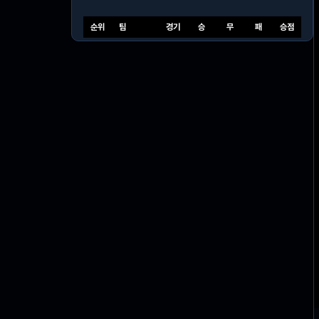
순위
팀
경기
승
무
패
승점