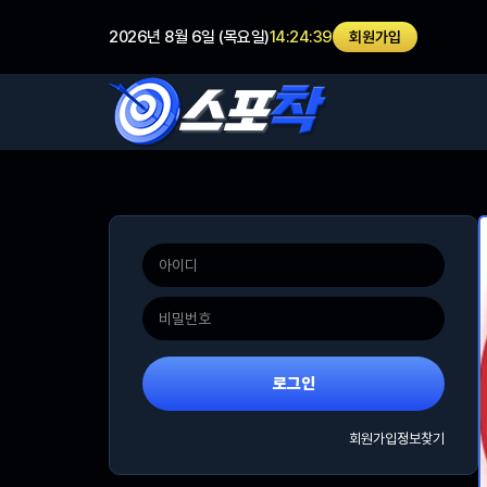
2026년 8월 6일 (목요일)
14:24:39
회원가입
로그인
회원가입
정보찾기