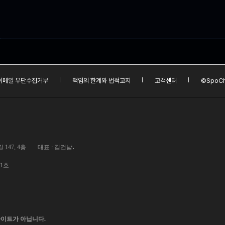
이메일 무단수집거부
책임의 한계와 법적고지
고객센터
©SpoCh
.
147, 4층
대표 : 김건남
01호
사이트가 아닙니다.