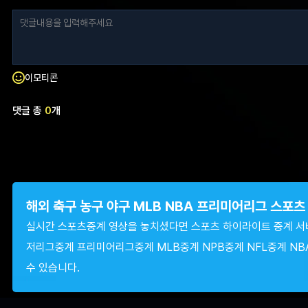
이모티콘
댓글 총
0
개
해외 축구 농구 야구 MLB NBA 프리미어리그 스포
실시간 스포츠중계 영상을 놓치셨다면 스포츠 하이라이트 중계 서
저리그중계 프리미어리그중계 MLB중계 NPB중계 NFL중계 NB
수 있습니다.