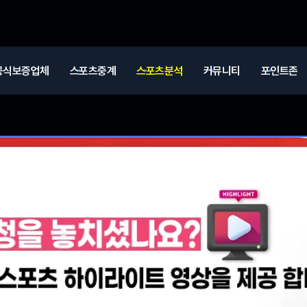
공식보증업체
스포츠중계
스포츠분석
커뮤니티
포인트존