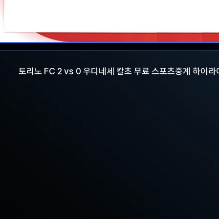
토리노 FC 2 vs 0 우디네세 칼초 무료 스포츠중계 하이