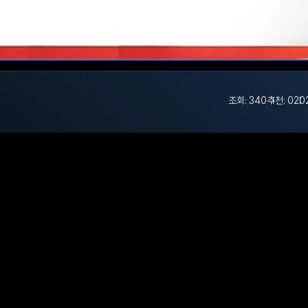
조회: 340
추천: 0
202