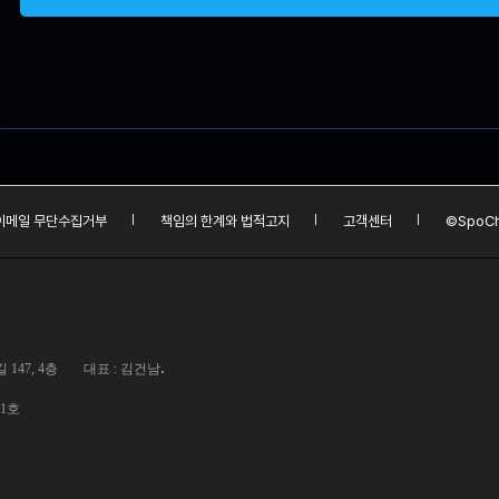
이메일 무단수집거부
책임의 한계와 법적고지
고객센터
©SpoCh
.
147, 4층
대표 : 김건남
01호