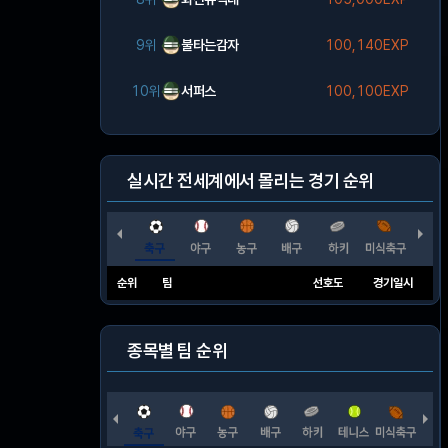
9위
불타는감자
100,140EXP
10위
서퍼스
100,100EXP
실시간 전세계에서 몰리는 경기 순위
순위
팀
선호도
경기일시
종목별 팀 순위