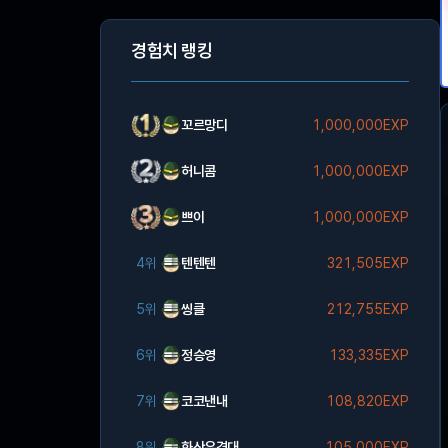
경험치 랭킹
꼬르망디
1,000,000EXP
허니콤
1,000,000EXP
쁘이
1,000,000EXP
4위
텐텐텐
321,505EXP
5위
씽클
212,755EXP
6위
정승영
133,335EXP
7위
코코낸내
108,820EXP
8위
화산유격대
105,000EXP