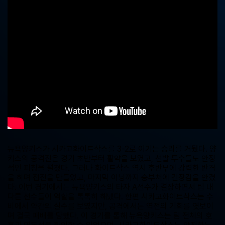
중
계,
실
시
간
해
외
스
포
츠
중
계
사
이
트
뉴욕양키스가 시카고화이트삭스를 3-2로 이기는 승리를 거뒀다. 양
키스의 공격진은 경기 초반부터 활약을 보였고, 선발 투수들도 안정
적인 피칭을 펼쳤다. 그러나 화이트삭스 역시 후반부에 강력한 반격
을 하며 접전을 만들었고, 마지막 이닝까지 승부처에 긴장감을 안겼
다. 이번 경기에서는 뉴욕양키스의 타자 A선수가 결장하면서 팀 내
다른 선수들이 역할을 톡톡히 해냈다. 한편 시카고화이트삭스는 수
비에서 약간의 실수를 보였지만, 공격에서는 역전의 기회를 엿보이
며 결국 패배를 당했다. 이 경기를 통해 뉴욕양키스는 팀 전체의 호