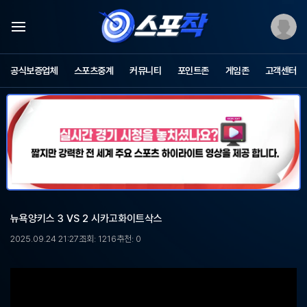
스
포
공식보증업체
스포츠중계
커뮤니티
포인트존
게임존
고객센터
츠
중
계
스
포
착
-
무
료
스
포
뉴욕양키스 3 VS 2 시카고화이트삭스
츠
중
2025.09.24 21:27
조회: 1216
추천: 0
계,
해
외
축
구