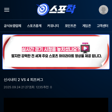
스
포
공식보증업체
스포츠중계
커뮤니티
포인트존
게임존
고객센터
츠
중
계
스
포
착
-
무
료
스
포
신시내티 2 VS 4 피츠버그
츠
중
2025.09.24 21:27
조회: 1235
추천: 0
계,
해
외
축
구