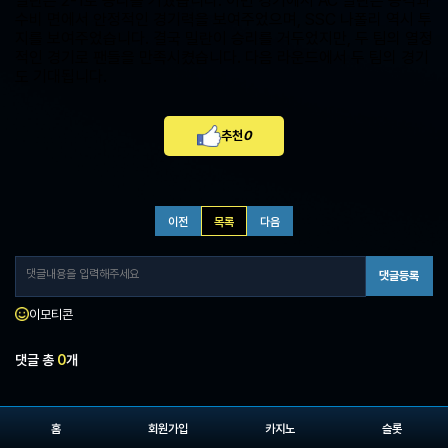
밀란은 2-1로 승리를 거뒀습니다. 이번 경기에서 AC 밀란은 공격과
수비 면에서 안정적인 경기력을 보여주었으며, SSC 나폴리 역시 투
지를 보여주었습니다. 결국 밀란이 승리를 거두었지만, 두 팀의 열정
적인 경기로 팬들을 만족시켰습니다. 다음 라운드에서 두 팀의 경기
도 기대됩니다.
추천
0
이전
목록
다음
댓글등록
이모티콘
댓글 총
0
개
홈
회원가입
카지노
슬롯