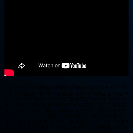
중
계,
실
시
간
해
외
스
포
츠
중
계
사
이
트
서울 삼성과 안양 정관장이 대결한 경기에서 서울 삼성이 89대 75
로 안양 정관장을 이겼다. 서울 삼성은 공격에서 뛰어난 경기력을 보
였고, 특히 슈팅 정확도가 높아 승리를 이끌었다. 수비 면에서도 안
양 정관장의 공격을 잘 막아내며 경기를 주도했다. 한편, 안양 정관
장은 공격에서는 높은 득점을 기록했지만 수비에서 취약한 면모를
드러내며 패배했다. 리바운드와 턴오버에서도 서울 삼성에 밀리는
부분이 있었다. 이번 경기를 통해 서울 삼성은 강력한 공격력과 견고
한 수비력을 보여주며 팀의 역량을 입증했고, 안양 정관장은 수비력