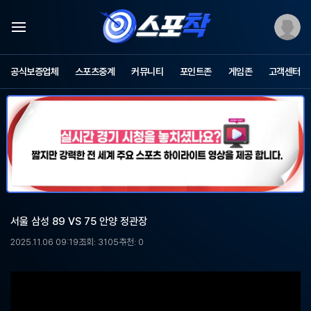
스
포
공식보증업체
스포츠중계
커뮤니티
포인트존
게임존
고객센터
츠
중
계
스
포
착
-
무
료
스
포
서울 삼성 89 VS 75 안양 정관장
츠
중
2025.11.06 09:19
조회: 3105
추천: 0
계,
해
외
축
구