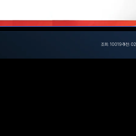
조회: 10019
추천: 0
2