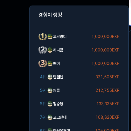
경험치 랭킹
꼬르망디
1,000,000EXP
허니콤
1,000,000EXP
쁘이
1,000,000EXP
4위
텐텐텐
321,505EXP
5위
씽클
212,755EXP
6위
정승영
133,335EXP
7위
코코낸내
108,820EXP
8위
화산유격대
105,000EXP