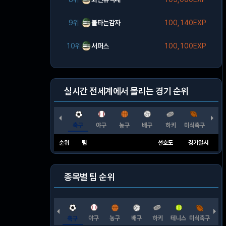
9위
불타는감자
100,140EXP
10위
서퍼스
100,100EXP
실시간 전세계에서 몰리는 경기 순위
순위
팀
선호도
경기일시
종목별 팀 순위