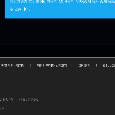
저리그중계 프리미어리그중계 MLB중계 NPB중계 NFL중계 NB
수 있습니다.
이메일 무단수집거부
책임의 한계와 법적고지
고객센터
©SpoCh
.
147, 4층
대표 : 김건남
01호