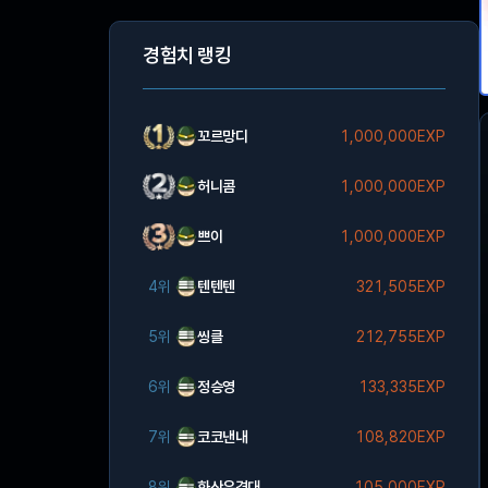
경험치 랭킹
꼬르망디
1,000,000EXP
허니콤
1,000,000EXP
쁘이
1,000,000EXP
4위
텐텐텐
321,505EXP
5위
씽클
212,755EXP
6위
정승영
133,335EXP
7위
코코낸내
108,820EXP
8위
화산유격대
105,000EXP