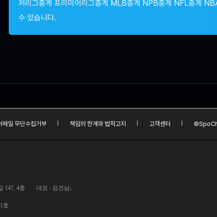
저리그중계 프리미어리그중계 MLB중계 NPB중계 NFL중계 NB
수 있습니다.
이메일 무단수집거부
책임의 한계와 법적고지
고객센터
©SpoCh
.
147, 4층
대표 : 김건남
01호