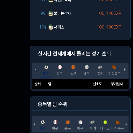
9위
불타는감자
100,140EXP
10위
서퍼스
100,100EXP
실시간 전세계에서 몰리는 경기 순위
순위
팀
선호도
경기일시
종목별 팀 순위