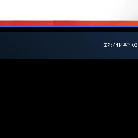
조회: 4414
추천: 0
2