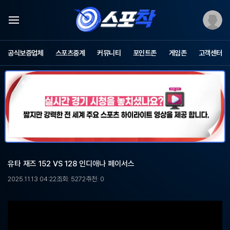
스
포
공식보증업체
스포츠중계
커뮤니티
포인트존
게임존
고객센터
츠
중
계
스
포
착
-
무
료
스
포
유타 재즈 152 VS 128 인디애나 페이서스
츠
중
2025.11.13 04:22
조회: 5272
추천: 0
계,
해
외
축
구