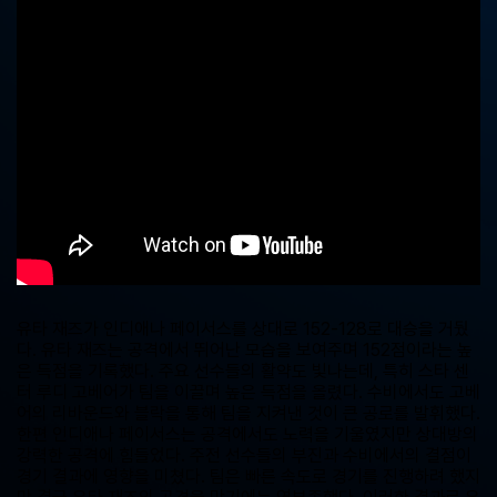
중
계,
실
시
간
해
외
스
포
츠
중
계
사
이
트
유타 재즈가 인디애나 페이서스를 상대로 152-128로 대승을 거뒀
다. 유타 재즈는 공격에서 뛰어난 모습을 보여주며 152점이라는 높
은 득점을 기록했다. 주요 선수들의 활약도 빛나는데, 특히 스타 센
터 루디 고베어가 팀을 이끌며 높은 득점을 올렸다. 수비에서도 고베
어의 리바운드와 블락을 통해 팀을 지켜낸 것이 큰 공로를 발휘했다.
한편 인디애나 페이서스는 공격에서도 노력을 기울였지만 상대방의
강력한 공격에 힘들었다. 주전 선수들의 부진과 수비에서의 결점이
경기 결과에 영향을 미쳤다. 팀은 빠른 속도로 경기를 진행하려 했지