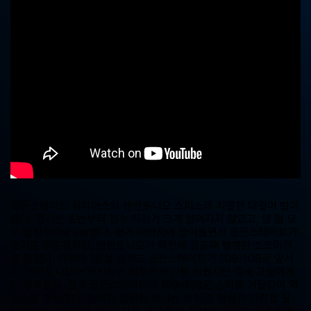
중
계,
실
시
간
해
외
스
포
츠
중
계
사
이
트
골든스테이트 워리어스와 샌안토니오 스퍼스의 치열한 대결이 벌어
졌다. 경기는 초반부터 점수 차이가 크게 벌어지지 않았고, 양 팀 모
두 열정적으로 ver했다. 경기 막바지에 접어들면서 골든스테이트가
경기를 주도했지만, 샌안토니오가 역전에 성공해 팽팽한 스코어전
을 펼쳤다. 마지막 1분을 남기고 골든스테이트가 109-108로 앞서
자, 샌안토니오는 자신들의 최후의 승기를 띄웠지만 결국 그들에게
는 부족했다. 결국 골든스테이트가 109-108로 승리를 거뒀으며 역
전승을 차지했다. 이러한 절전한 경기는 양 팀의 열정과 기량을 잘