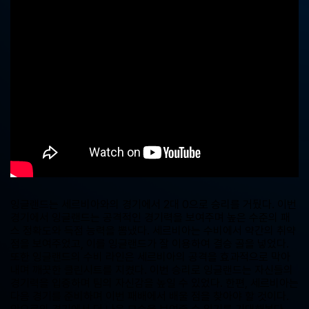
중
계,
실
시
간
해
외
스
포
츠
중
계
사
이
트
잉글랜드는 세르비아와의 경기에서 2대 0으로 승리를 거뒀다. 이번
경기에서 잉글랜드는 공격적인 경기력을 보여주며 높은 수준의 패
스 정확도와 득점 능력을 뽐냈다. 세르비아는 수비에서 약간의 취약
점을 보여주었고, 이를 잉글랜드가 잘 이용하여 결승 골을 넣었다.
또한 잉글랜드의 수비 라인은 세르비아의 공격을 효과적으로 막아
내며 깨끗한 클린시트를 지켰다. 이번 승리로 잉글랜드는 자신들의
경기력을 입증하며 팀의 자신감을 높일 수 있었다. 한편, 세르비아는
다음 경기를 준비하며 이번 패배에서 배울 점을 찾아야 할 것이다.