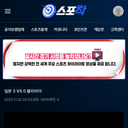
스
포
공식보증업체
스포츠중계
커뮤니티
포인트존
게임존
고객센터
츠
중
계
스
포
착
-
무
료
스
포
일본 3 VS 0 볼리비아
츠
중
2025.11.20 00:52
조회: 3974
추천: 0
계,
해
외
축
구