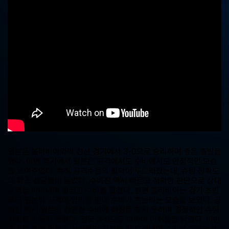
중
계,
실
시
간
해
외
스
포
츠
중
계
사
이
트
일본은 볼리비아와의 친선 경기에서 3-0으로 승리하며 좋은 출발을
했다. 이번 경기에서 일본은 공격에서도 수비에서도 안정적인 모습
을 보여주었다. 특히 공격수들의 활약이 두드러졌는데, 슈팅 정확도
와 패스 성공률이 높았다. 수비진 역시 빠르고 정확한 판단으로 상대
공격을 막아내며 깔끔한 수비를 펼쳤다. 한편 볼리비아는 경기 초반
부터 일본의 공격에 압박을 받아 수비가 흔들리는 모습을 보였다. 공
격진 역시 일본의 강인한 수비에 허점을 찾지 못하며 결정적인 슈팅
기회를 만들지 못했다. 결국 3-0으로 패하며 아쉬움을 남겼다. 이번