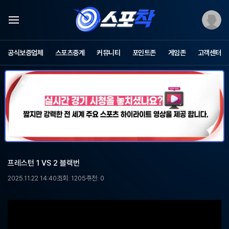
스
포
공식보증업체
스포츠중계
커뮤니티
포인트존
게임존
고객센터
츠
중
계
스
포
착
-
무
료
스
포
프레스턴 1 VS 2 블랙번
츠
중
2025.11.22 14:40
조회: 1205
추천: 0
계,
해
외
축
구