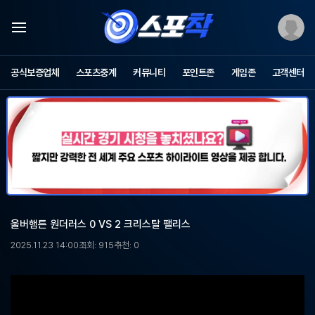
스
포
공식보증업체
스포츠중계
커뮤니티
포인트존
게임존
고객센터
츠
중
계
스
포
착
-
무
료
스
포
울버햄튼 원더러스 0 VS 2 크리스탈 팰리스
츠
중
2025.11.23 14:00
조회: 915
추천: 0
계,
해
외
축
구