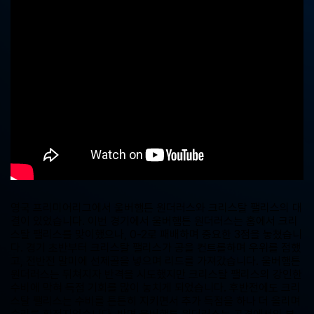
중
계,
실
시
간
해
외
스
포
츠
중
계
사
이
트
영국 프리미어리그에서 울버햄튼 원더러스와 크리스탈 팰리스의 대
결이 있었습니다. 이번 경기에서 울버햄튼 원더러스는 홈에서 크리
스탈 팰리스를 맞이했으나, 0-2로 패배하며 중요한 3점을 놓쳤습니
다. 경기 초반부터 크리스탈 팰리스가 공을 컨트롤하며 우위를 점했
고, 전반전 말미에 선제골을 넣으며 리드를 가져갔습니다. 울버햄튼
원더러스는 뒤쳐지자 반격을 시도했지만 크리스탈 팰리스의 강인한
수비에 막혀 득점 기회를 많이 놓치게 되었습니다. 후반전에도 크리
스탈 팰리스는 수비를 튼튼히 지키면서 추가 득점을 하나 더 올리며