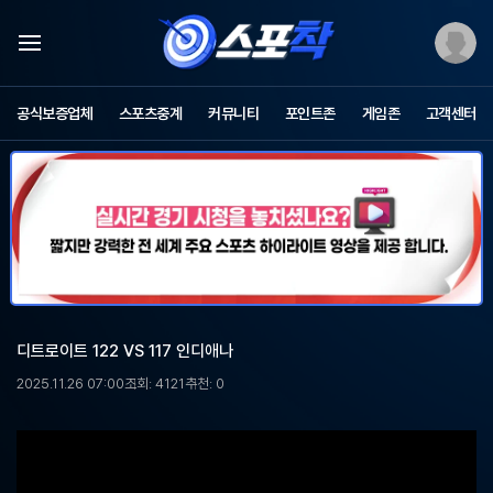
스
포
공식보증업체
스포츠중계
커뮤니티
포인트존
게임존
고객센터
츠
중
계
스
포
착
-
무
료
스
포
디트로이트 122 VS 117 인디애나
츠
중
2025.11.26 07:00
조회: 4121
추천: 0
계,
해
외
축
구