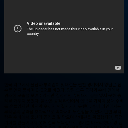
중
계,
실
시
간
해
외
스
포
츠
중
계
사
이
트
한국 리그에서 울산과 부리람이 맞대결을 펼친 경기에서 양팀은 점
수를 얻지 못하며 0-0으로 비겼다. 양팀 모두 공격과 수비 면에서
견조한 모습을 보여주었지만 결정적인 슈팅으로 골을 넣지 못해 승
리를 거두지 못했다. 울산은 공격 라인에서 압박을 가하며 상대 수비
를 흔들었지만 마지막 슛까지 연결시키지 못했다. 수비 라인에서는
부리람의 공격을 효과적으로 막아내며 무실점을 지켰다. 반면 부리
람은 수비에서 울산의 공격을 잘 막으며 상대편을 위협했지만, 득점
기회를 만들어내지 못해 결국 무득점으로 경기를 마무리했다. 양 팀