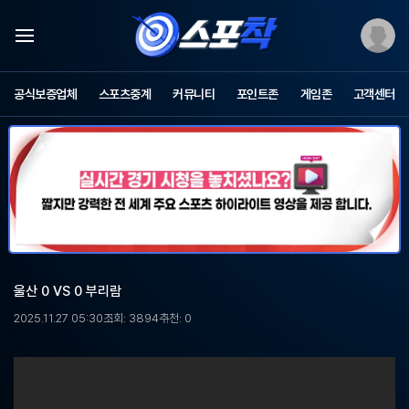
스
포
공식보증업체
스포츠중계
커뮤니티
포인트존
게임존
고객센터
츠
중
계
스
포
착
-
무
료
스
포
울산 0 VS 0 부리람
츠
중
2025.11.27 05:30
조회: 3894
추천: 0
계,
해
외
축
구