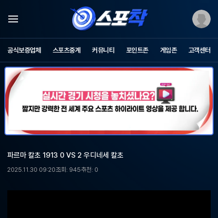
스
포
공식보증업체
스포츠중계
커뮤니티
포인트존
게임존
고객센터
츠
중
계
스
포
착
-
무
료
스
포
파르마 칼초 1913 0 VS 2 우디네세 칼초
츠
중
2025.11.30 09:20
조회: 945
추천: 0
계,
해
외
축
구