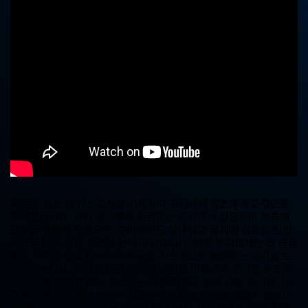
중
계,
실
시
간
해
외
스
포
츠
중
계
사
이
트
파르마 칼초 1913는 0점을 기록하며 우디네세 칼초에게 2-0으로
패배했습니다. 이번 경기에서 파르마는 공격에서 결정력이 부족해
골망을 흔들지 못했으며, 수비에서도 상대팀의 공세에 허용할 만한
공간을 많이 내준 측면이 눈에 띄었습니다. 반면 우디네세는 첫 골을
얻은 이후로 앞으로 나아가며 공을 지속적으로 활용하는 능가를 보
여주었습니다. 특히 중요한 순간에 득점을 이뤄내며 경기를 주도하
는 모습을 보여주었죠. 파르마는 이번 패배로 인해 다음 경기에서는
공격과 수비 면에서 보완이 필요하다는 점을 반성할 필요가 있습니