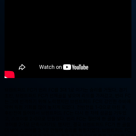
중
계,
실
시
간
해
외
스
포
츠
중
계
사
이
트
브렌트퍼드 FC가 번리 FC를 3대 1로 이기는 승리를 거뒀다. 경기
초반, 브렌트퍼드 FC가 선제골을 넣으며 리드를 가져갔고, 번리 FC
는 그에 반격하기 위해 노력했지만 브렌트퍼드 FC의 강인한 수비에
막혀 득점 기회를 많이 놓치게 되었다. 전반전을 1-0으로 마친 후,
후반전에 들어와서 브렌트퍼드 FC는 다시 한 차례 성공을 거두었
고, 스코어를 2-0으로 만들었다. 번리 FC는 절반에 한 골을 넣어 스
코어를 2-1로 단축시키기도 했지만, 결국 브렌트퍼드 FC가 한 골을
더 넣어 스코어를 3-1로 만들며 승리를 확정지었다. 브렌트퍼드 FC