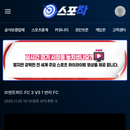
스
포
공식보증업체
스포츠중계
커뮤니티
포인트존
게임존
고객센터
츠
중
계
스
포
착
-
무
료
스
포
브렌트퍼드 FC 3 VS 1 번리 FC
츠
중
2025.11.30 15:10
조회: 675
추천: 0
계,
해
외
축
구