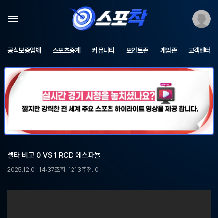
스
포
공식보증업체
스포츠중계
커뮤니티
포인트존
게임존
고객센터
츠
중
계
스
포
착
-
무
료
스
포
셀타 비고 0 VS 1 RCD 에스파뇰
츠
중
2025.12.01 14:37
조회: 1213
추천: 0
계,
해
외
축
구