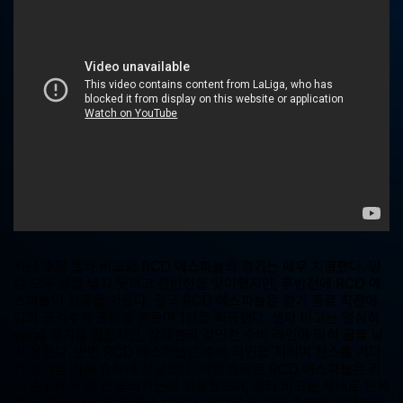
중
계,
실
시
간
해
외
스
포
츠
중
계
사
이
트
지난 주말 셀타 비고와 RCD 에스파뇰의 경기는 매우 치열했다. 양
팀 모두 골을 넣지 못하고 전반전을 맞이했지만, 후반전에 RCD 에
스파뇰이 성공을 거뒀다. 결국 RCD 에스파뇰은 경기 종료 직전에
팀의 공격수가 골망을 흔들며 1점을 획득했다. 셀타 비고는 열심히
verall 경기를 펼쳤지만, 상대편의 강인한 수비 라인에 막혀 골을 넣
지 못했다. 반면 RCD 에스파뇰은 수비 라인을 지키며 찬스를 기다
려 공격을 가해 승리에 성공했다. 이번 승리로 RCD 에스파뇰은 리
그 순위에서 한 칸 올라가는데 성공했으며, 셀타 비고는 패배로 인해