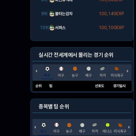
9위
불타는감자
100,140EXP
10위
서퍼스
100,100EXP
실시간 전세계에서 몰리는 경기 순위
순위
팀
선호도
경기일시
종목별 팀 순위