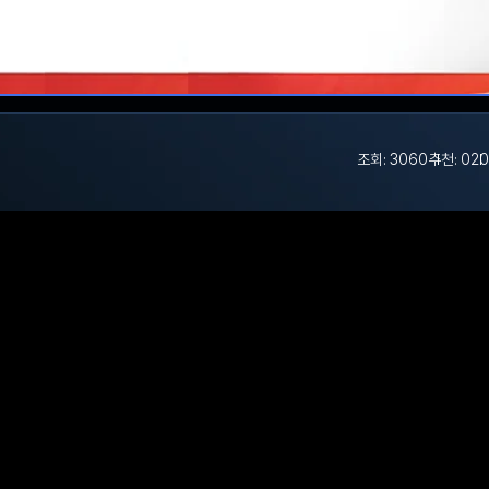
조회: 3060
추천: 0
20