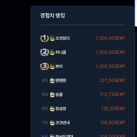
경험치 랭킹
꼬르망디
1,000,000EXP
허니콤
1,000,000EXP
쁘이
1,000,000EXP
4위
텐텐텐
321,505EXP
5위
씽클
212,755EXP
6위
정승영
133,335EXP
7위
코코낸내
108,820EXP
8위
화산유격대
105,000EXP