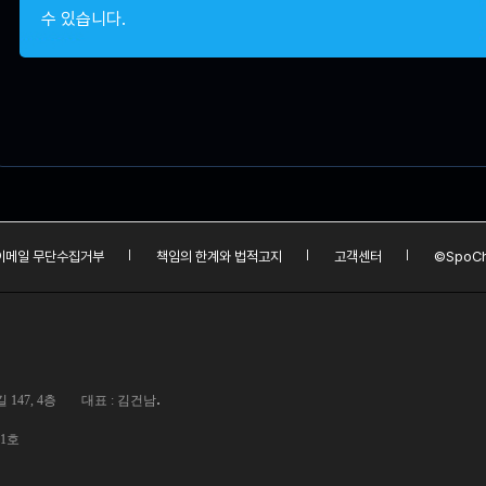
수 있습니다.
이메일 무단수집거부
책임의 한계와 법적고지
고객센터
©SpoCh
.
147, 4층
대표 : 김건남
01호