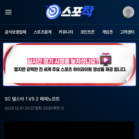
스
포
공식보증업체
스포츠중계
커뮤니티
포인트존
게임존
고객센터
츠
중
계
스
포
착
-
무
료
스
포
SC 텔스타 1 VS 2 페예노르트
츠
중
2025.12.01 20:27
조회: 2230
추천: 0
계,
해
외
축
구