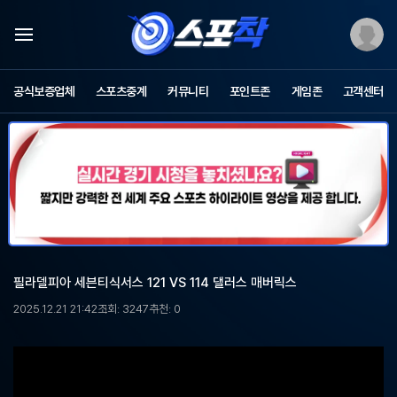
스
포
공식보증업체
스포츠중계
커뮤니티
포인트존
게임존
고객센터
츠
중
계
스
포
착
-
무
료
스
포
필라델피아 세븐티식서스 121 VS 114 댈러스 매버릭스
츠
중
2025.12.21 21:42
조회: 3247
추천: 0
계,
해
외
축
구