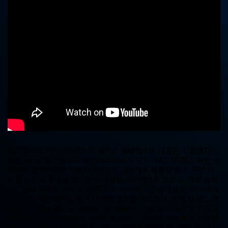
중
계,
실
시
간
해
외
스
포
츠
중
계
사
이
트
필라델피아 세븐티식서스와 댈러스 매버릭스의 대결은 치열했지만,
최종적으로 필라델피아 세븐티식서스가 121-114로 이겼다. 이번 경
기에서 필라델피아 세븐티식서스는 공격에서 맹활약했다. 주전 선
수들이 모두 활약을 펼치면서 득점을 적극적으로 올렸고, 특히 슈팅
가드들의 정확한 슛이 눈에 띄었다. 수비에서도 상대를 잘 막아내며,
리바운드 싸움에서도 앞서 나가며 경기를 주도했다. 한편 댈러스 매
버릭스도 뒤를 붙잡지 않았다. 공격에서는 쉬지 않고 득점을 올렸고,
특히 내야 공격을 활용한 공략이 돋보였다. 하지만 수비에서 상대에