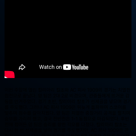
중
계,
실
시
간
해
외
스
포
츠
중
계
사
이
트
이번 주말에 열린 칼리아리 칼초와 AC 피사 1909의 경기는 치열한
접전으로 끝났다. 양 팀은 2대 2로 비겼으며, 관중들에게 뜨거운 감
동을 안겨주었다. 경기 초반, 칼리아리 칼초가 선제골을 넣으며 경기
를 주도했다. 그러나 AC 피사 1909은 뒤늦게 돌파하여 스코어를
맞추며 점수를 갈아치웠다. 양 팀은 치열한 중장거리 공격을 펼치며
승부를 가리려 했고, 결국 전반전은 1-1 동점으로 마감되었다. 후반
전에 접어든 양 팀은 승리를 향한 각오를 다졌다. 칼리아리 칼초는
다시 한 번 선제골을 넣어 경기를 주도했지만, AC 피사 1909은 끈