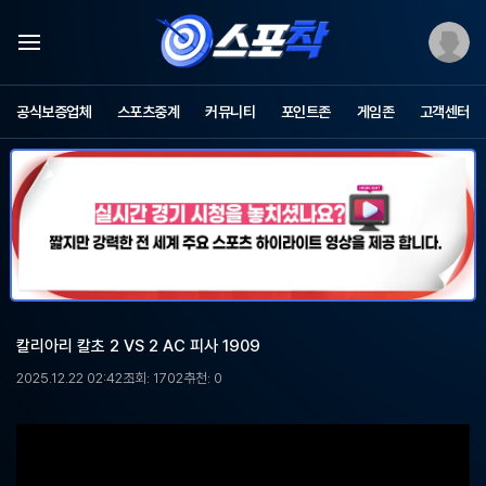
스
포
공식보증업체
스포츠중계
커뮤니티
포인트존
게임존
고객센터
츠
중
계
스
포
착
-
무
료
스
포
칼리아리 칼초 2 VS 2 AC 피사 1909
츠
중
2025.12.22 02:42
조회: 1702
추천: 0
계,
해
외
축
구