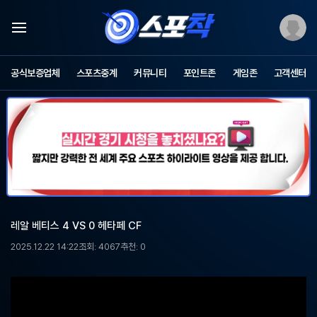
스
포
공식보증업체
스포츠중계
커뮤니티
포인트존
게임존
고객센터
츠
중
계
스
포
착
-
무
료
스
포
레알 베티스 4 VS 0 헤타페 CF
츠
중
2025.12.22 14:22
조회: 4067
추천: 0
계,
해
외
축
구