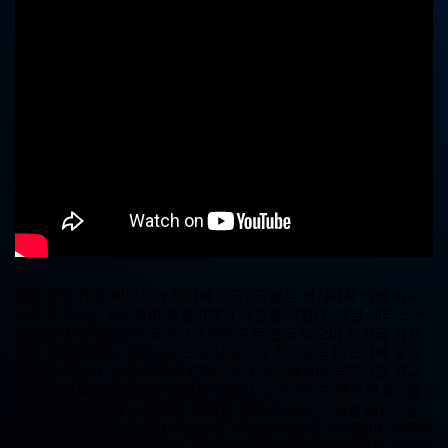
중
계,
실
시
간
해
외
스
포
츠
중
계
사
이
트
지난 주말 레알 베티스와 헤타페 CF가 맞붙은 경기에서 레알 베티
스가 4-0으로 승리하며 홈경기에서 대승을 거뒀다. 레알 베티스는
전반전에 알레하드와 푸이그가 연속으로 골을 넣으며 선전을 가져
갔고, 후반전에는 몰라이로스와 산체스가 추가골을 터뜨리며 승리
를 확정지었다. 반면 헤타페 CF는 공격 라인에서의 부진으로 결국
득점을 기록하지 못하며 패배를 받았다. 수비라인도 뚫리며 4골을
내주며 헤타페 CF는 힘겨운 경기를 펼치게 되었다. 레알 베티스는
이번 승리로 리그 순위에서 상승할 수 있을 것으로 기대되며, 헤타페