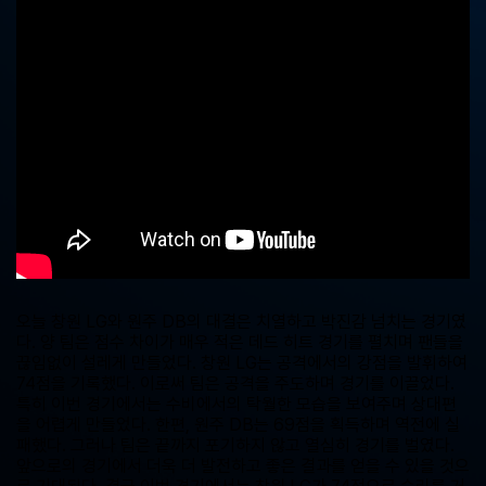
중
계,
실
시
간
해
외
스
포
츠
중
계
사
이
트
오늘 창원 LG와 원주 DB의 대결은 치열하고 박진감 넘치는 경기였
다. 양 팀은 점수 차이가 매우 적은 데드 히트 경기를 펼치며 팬들을
끊임없이 설레게 만들었다. 창원 LG는 공격에서의 강점을 발휘하여
74점을 기록했다. 이로써 팀은 공격을 주도하며 경기를 이끌었다.
특히 이번 경기에서는 수비에서의 탁월한 모습을 보여주며 상대편
을 어렵게 만들었다. 한편, 원주 DB는 69점을 획득하며 역전에 실
패했다. 그러나 팀은 끝까지 포기하지 않고 열심히 경기를 벌였다.
앞으로의 경기에서 더욱 더 발전하고 좋은 결과를 얻을 수 있을 것으