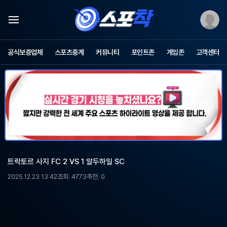
스
포
공식보증업체
스포츠중계
커뮤니티
포인트존
게임존
고객센터
츠
중
계
스
포
착
-
무
료
스
포
트락토르 사지 FC 2 VS 1 알두하일 SC
츠
중
2025.12.23 13:42
조회: 4773
추천: 0
계,
해
외
축
구