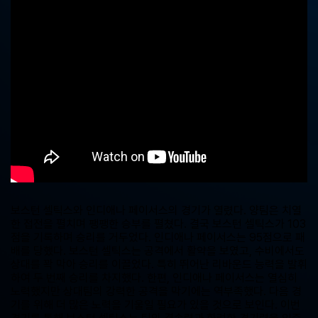
중
계,
실
시
간
해
외
스
포
츠
중
계
사
이
트
보스턴 셀틱스와 인디애나 페이서스의 경기가 열렸다. 양팀은 치열
한 접전을 펼치며 팽팽한 승부를 펼쳤다. 결국 보스턴 셀틱스가 103
점을 기록하며 승리를 거두었다. 인디애나 페이서스는 95점으로 패
배를 당했다. 보스턴 셀틱스는 공격에서 활약을 보였고, 수비에서도
상대를 꽉 막아 승리를 이끌었다. 특히 뛰어난 리바운드 능력을 발휘
하여 두 번째 승리를 차지했다. 한편, 인디애나 페이서스는 열심히
노력했지만 상대팀의 강력한 공격을 막기에는 역부족했다. 다음 경
기를 위해 더 많은 노력을 기울일 필요가 있을 것으로 보인다. 이번