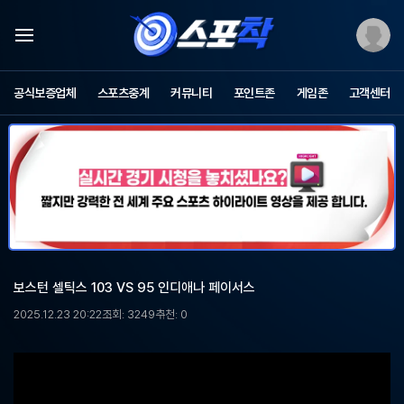
스
포
공식보증업체
스포츠중계
커뮤니티
포인트존
게임존
고객센터
츠
중
계
스
포
착
-
무
료
스
포
보스턴 셀틱스 103 VS 95 인디애나 페이서스
츠
중
2025.12.23 20:22
조회: 3249
추천: 0
계,
해
외
축
구