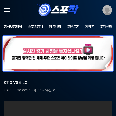
스
포
공식보증업체
스포츠중계
커뮤니티
포인트존
게임존
고객센터
츠
중
계
스
포
착
-
무
료
스
포
KT 3 VS 5 LG
츠
중
2026.03.20 00:21
조회: 6487
추천: 0
계,
해
외
축
구