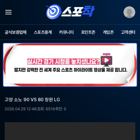
스
포
공식보증업체
스포츠중계
커뮤니티
포인트존
게임존
고객센터
츠
중
계
스
포
착
-
무
료
스
포
고양 소노 90 VS 80 창원 LG
츠
중
2026.04.29 12:48
조회: 6516
추천: 0
계,
해
외
축
구