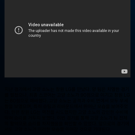
중
계,
실
시
간
해
외
스
포
츠
중
계
사
이
트
지난 경기에서 고양 소노는 창원 LG를 만났다. 양 팀은 치열한 경기
를 펼쳤으나, 최종 스코어는 고양 소노가 90점으로 이기고 창원 LG
는 80점으로 패배했다. 고양 소노는 공격과 수비 면에서 모두 우세
함을 보였으며, 특히 슈팅과 리바운드에서 뛰어난 모습을 보여주었
다. 한편 창원 LG는 역전을 시도했지만 고양 소노의 강인한 수비에
막혀 승리를 거두지 못했다. 이번 경기를 통해 고양 소노가 팀 전체
의 활약으로 승리를 차지했음을 확인할 수 있었다. 앞으로의 경기에
서도 고양 소노가 이러한 모습을 이어갈 것으로 기대된다.