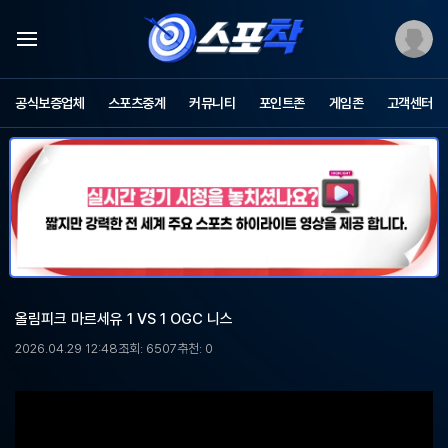
스
포
공식보증업체
스포츠중계
커뮤니티
포인트존
게임존
고객센터
츠
중
계
스
포
착
-
무
료
스
포
올림피크 마르세유 1 VS 1 OGC 니스
츠
중
2026.04.29 12:48
조회: 6507
추천: 0
계,
해
외
축
구