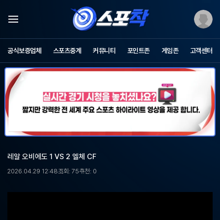
스
포
공식보증업체
스포츠중계
커뮤니티
포인트존
게임존
고객센터
츠
중
계
스
포
착
-
무
료
스
포
레알 오비에도 1 VS 2 엘체 CF
츠
중
2026.04.29 12:48
조회: 75
추천: 0
계,
해
외
축
구