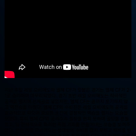
중
계,
실
시
간
해
외
스
포
츠
중
계
사
이
트
지난 주말 레알 오비에도와 엘체 CF가 맞붙은 경기는 엘체 CF가 2-
1로 승리하며 마무리되었다. 경기 초반 레알 오비에도는 적극적인
공격을 펼치며 선제골을 넣었지만, 엘체 CF는 끝까지 포기하지 않
고 역전승을 이뤘다. 엘체 CF의 수비진은 레알 오비에도의 공격을
효과적으로 막으며 중요한 순간에 결정적인 역습을 펼치는 모습을
보였다. 특히 엘체 CF의 공격수가 결장을 면치 못하며 골망을 흔들
었고, 팀 전체적으로 화려한 득점 기회를 만들어내는 모습을 보여주
었다. 한편 레알 오비에도는 상대방의 수비를 뚫지 못하고 패배를 받