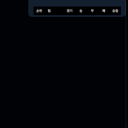
순위
팀
경기
승
무
패
승점