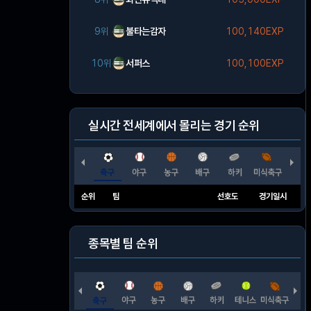
9위
불타는감자
100,140EXP
10위
서퍼스
100,100EXP
실시간 전세계에서 몰리는 경기 순위
순위
팀
선호도
경기일시
종목별 팀 순위