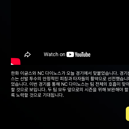
한화 이글스와 NC 다이노스가 오늘 경기에서 맞붙었습니다. 경기는
스는 선발 투수의 안정적인 피칭과 타자들의 활약으로 선전했습니다
었습니다. 이번 경기를 통해 NC 다이노스는 팀 전체의 호흡이 맞
할 것으로 보입니다. 두 팀 모두 앞으로의 시즌을 위해 보완해야 
록 노력할 것으로 기대됩니다.