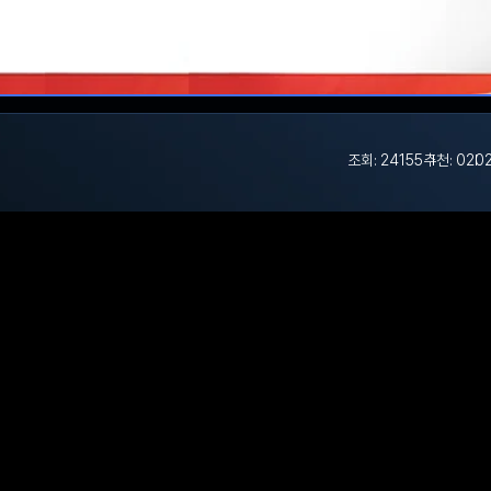
조회: 24155
추천: 0
202