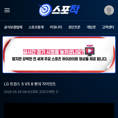
스
포
공식보증업체
스포츠중계
커뮤니티
포인트존
게임존
고객센터
츠
중
계
스
포
착
-
무
료
스
포
LG 트윈스 5 VS 8 롯데 자이언츠
츠
중
2026.05.29 08:53
조회: 22572
추천: 0
계,
해
외
축
구