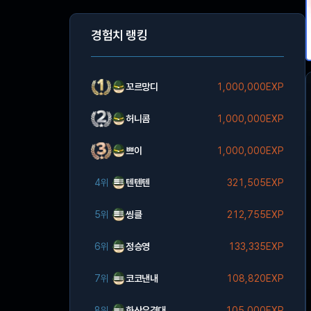
경험치 랭킹
꼬르망디
1,000,000EXP
허니콤
1,000,000EXP
쁘이
1,000,000EXP
4위
텐텐텐
321,505EXP
5위
씽클
212,755EXP
6위
정승영
133,335EXP
7위
코코낸내
108,820EXP
8위
화산유격대
105,000EXP