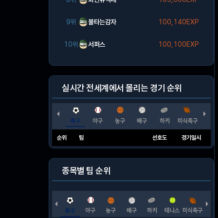
9위
불타는감자
100,140EXP
10위
서퍼스
100,100EXP
실시간 전세계에서 몰리는 경기 순위
순위
팀
선호도
경기일시
종목별 팀 순위