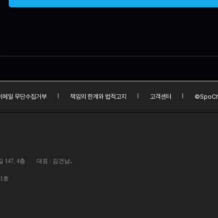
이메일 무단수집거부
책임의 한계와 법적고지
고객센터
©SpoCh
.
147, 4층
대표 : 김건남
01호