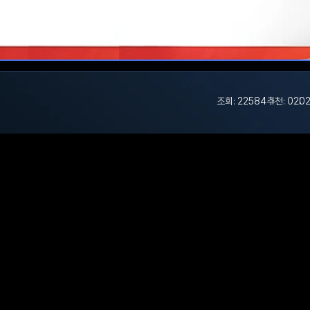
조회: 22584
추천: 0
202