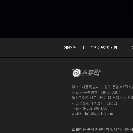
이용약관
개인정보처리방침
주소 : 서울특별시 노원구 동일로173가길 
사업자 등록번호 : 738-87-00974
통신판매업신고 : 제 2018-서울노원-10
개인정보관리책임자 : 김건남
대표전화 : 02-906-4800
이메일 :
help@spochak.com
스포착는 분석 커뮤니티 입니다. 베팅