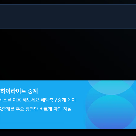
츠 하이라이트 중계
비스를 이용 해보세요 해외축구중계 메이
A중계를 주요 장면만 빠르게 확인 하실