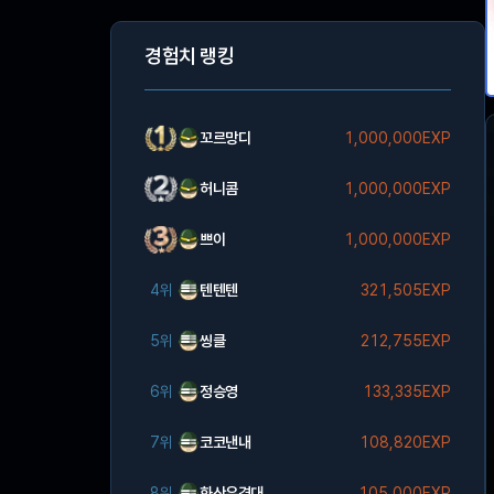
경험치 랭킹
꼬르망디
1,000,000EXP
허니콤
1,000,000EXP
쁘이
1,000,000EXP
4위
텐텐텐
321,505EXP
5위
씽클
212,755EXP
6위
정승영
133,335EXP
7위
코코낸내
108,820EXP
8위
화산유격대
105,000EXP