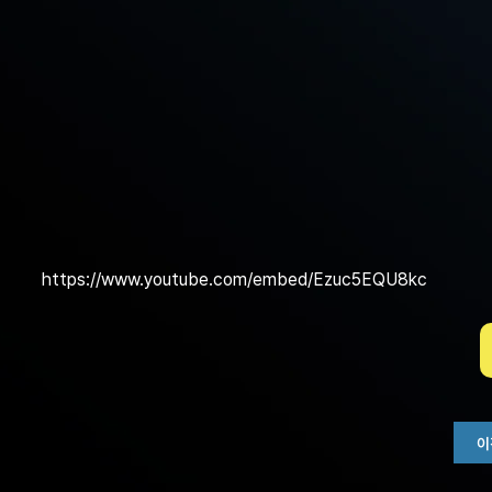
https://www.youtube.com/embed/Ezuc5EQU8kc
이