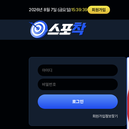
2026년 8월 7일 (금요일)
15:39:39
회원가입
로그인
회원가입
정보찾기