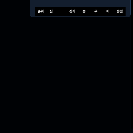
순위
팀
경기
승
무
패
승점