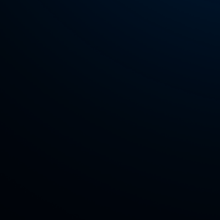
중
계,
실
시
간
해
외
스
포
츠
중
계
사
이
트