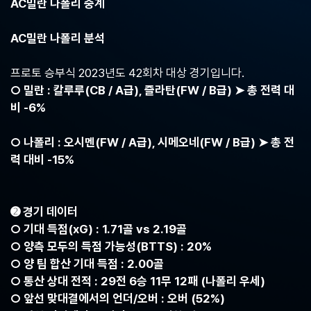
AC밀란 나폴리 중계
중
계,
실
AC밀란 나폴리 분석
시
간
프로토 승부식 2023년도 42회차 대상 경기입니다.
해
외
○ 밀란 : 칼루루(CB / A급), 즐라탄(FW / B급) ➤ 총 전력 대
스
비 -6%
포
츠
중
○ 나폴리 : 오시멘(FW / A급), 시메오네(FW / B급) ➤ 총 전
계
력 대비 -15%
사
이
트
➋ 경기 데이터
○ 기대 득점(xG) : 1.71골 vs 2.19골
○ 양측 모두의 득점 가능성(BTTS) : 20%
○ 양 팀 합산 기대 득점 : 2.00골
○ 통산 상대 전적 : 29전 6승 11무 12패 (나폴리 우세)
○ 앞선 맞대결에서의 언더/오버 : 오버 (52%)