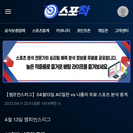
스
포
공식보증업체
스포츠중계
커뮤니티
포인트존
게임존
고객센터
츠
중
계
스
포
착
-
무
료
스
포
【챔프언스리그】04월13일 AC밀란 vs 나폴리 무료 스포츠 분석 중계
츠
중
2023.04.11 22:51
조회: 1414
추천: 0
계,
해
외
4월 13일 챔피언스리그
축
구