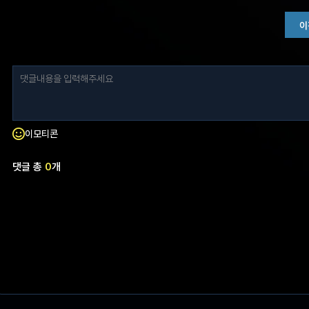
이
이모티콘
댓글 총
0
개