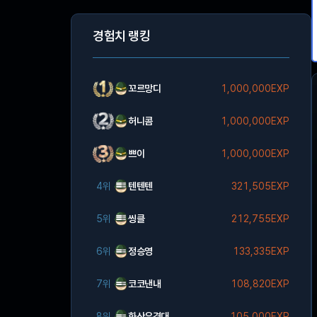
경험치 랭킹
꼬르망디
1,000,000EXP
허니콤
1,000,000EXP
쁘이
1,000,000EXP
4위
텐텐텐
321,505EXP
5위
씽클
212,755EXP
6위
정승영
133,335EXP
7위
코코낸내
108,820EXP
8위
화산유격대
105,000EXP