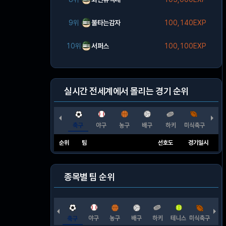
9위
불타는감자
100,140EXP
10위
서퍼스
100,100EXP
실시간 전세계에서 몰리는 경기 순위
순위
팀
선호도
경기일시
종목별 팀 순위