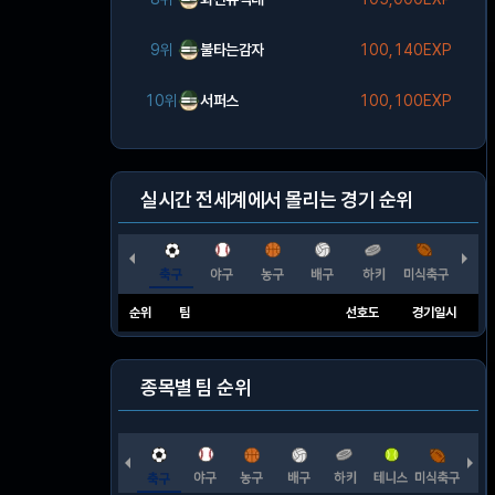
9위
불타는감자
100,140EXP
10위
서퍼스
100,100EXP
실시간 전세계에서 몰리는 경기 순위
순위
팀
선호도
경기일시
종목별 팀 순위