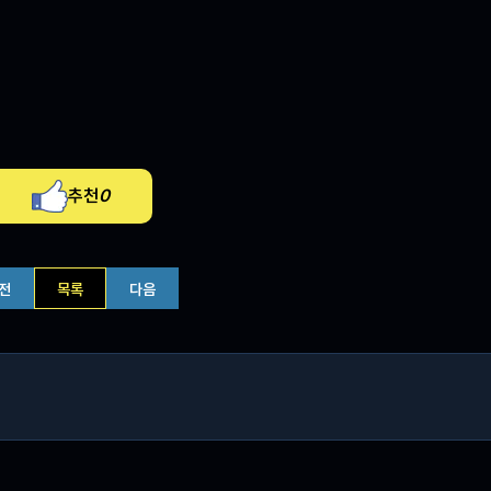
추천
0
전
목록
다음