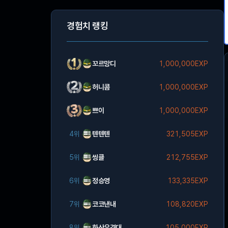
경험치 랭킹
꼬르망디
1,000,000EXP
허니콤
1,000,000EXP
쁘이
1,000,000EXP
4위
텐텐텐
321,505EXP
5위
씽클
212,755EXP
6위
정승영
133,335EXP
7위
코코낸내
108,820EXP
8위
화산유격대
105,000EXP