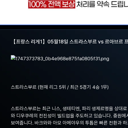
【프랑스 리게1】05월18일 스트라스부르 vs 르아브르 
스트라스부르 (현재 리그 5위 / 최근 5경기 4승 1무)
스트라스부르는 최근 니스, 생테티엔, 파리 생제르맹을 상대로 
와 디우쿠레의 전진성이 빌드업을 주도하고 있습니다. 중원에
보여줍니다. 바크와와 아모 아메야우의 투톱은 빠른 전환과 하