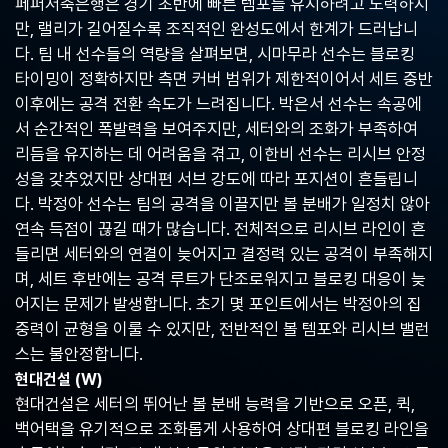
페퍼저축은행은 경기 초반에 빠른 템포를 유지하려고 노력하지
중
만, 랠리가 길어질수록 조직적인 완성도에서 한계가 드러납니
계,
실
다. 팀 내 선수들의 역량을 살펴보면, 시마무라 선수는 블로킹
시
타이밍이 정확하지만 측면 커버 범위가 제한적이어서 세트 중반
간
이후에는 공격 전환 속도가 느려집니다. 박은서 선수는 속공에
해
외
서 순간적인 폭발력을 보여주지만, 세터와의 조화가 부족하여
스
리듬을 유지하는 데 어려움을 겪고, 이한비 선수는 리시브 안정
포
성을 갖추었지만 상대편 서브 강도에 따라 포지션이 흔들립니
츠
중
다. 박정아 선수는 팀의 공격을 이끌지만 볼 분배가 일정치 않아
계
연속 득점이 끊길 때가 많습니다. 전체적으로 리시브 라인이 흔
사
들리면 세터와의 연결이 늦어지고 결정력 있는 공격이 부족해지
이
트
며, 세트 후반에는 공격 루트가 단조로워지고 블로킹 대응이 늦
어지는 문제가 발생합니다. 초기 몇 포인트에서는 박정아의 집
중력이 균형을 이룰 수 있지만, 전반적인 볼 템포와 리시브 밸런
스는 불안정합니다.
현대건설 (W)
현대건설은 세터의 뛰어난 볼 분배 능력을 기반으로 오픈, 퀵,
백어택을 유기적으로 조화롭게 사용하여 상대편 블로킹 라인을