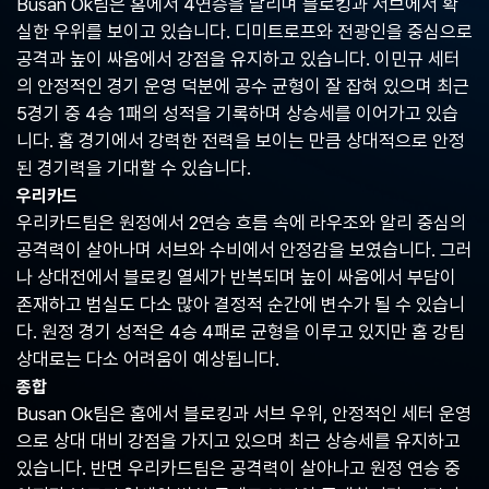
Busan Ok팀은 홈에서 4연승을 달리며 블로킹과 서브에서 확
중
실한 우위를 보이고 있습니다. 디미트로프와 전광인을 중심으로
계,
실
공격과 높이 싸움에서 강점을 유지하고 있습니다. 이민규 세터
시
의 안정적인 경기 운영 덕분에 공수 균형이 잘 잡혀 있으며 최근
간
5경기 중 4승 1패의 성적을 기록하며 상승세를 이어가고 있습
해
외
니다. 홈 경기에서 강력한 전력을 보이는 만큼 상대적으로 안정
스
된 경기력을 기대할 수 있습니다.
포
우리카드
츠
중
우리카드팀은 원정에서 2연승 흐름 속에 라우조와 알리 중심의
계
공격력이 살아나며 서브와 수비에서 안정감을 보였습니다. 그러
사
나 상대전에서 블로킹 열세가 반복되며 높이 싸움에서 부담이
이
트
존재하고 범실도 다소 많아 결정적 순간에 변수가 될 수 있습니
다. 원정 경기 성적은 4승 4패로 균형을 이루고 있지만 홈 강팀
상대로는 다소 어려움이 예상됩니다.
종합
Busan Ok팀은 홈에서 블로킹과 서브 우위, 안정적인 세터 운영
으로 상대 대비 강점을 가지고 있으며 최근 상승세를 유지하고
있습니다. 반면 우리카드팀은 공격력이 살아나고 원정 연승 중