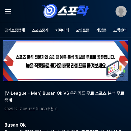
스
포
공식보증업체
스포츠중계
커뮤니티
포인트존
게임존
고객센터
츠
중
계
스
포
착
-
무
료
스
포
[V-League - Men] Busan Ok VS 우리카드 무료 스포츠 분석 무료
츠
중계
중
계,
2025.12.17 05:12
조회: 189
추천: 0
해
외
축
Busan Ok
구